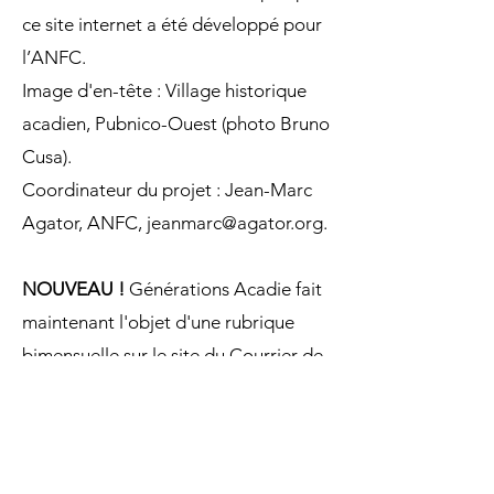
ce site internet a été développé pour
l’ANFC.
Image d'en-tête : Village historique
acadien, Pubnico-Ouest (photo Bruno
Cusa).
Coordinateur du projet : Jean-Marc
Agator, ANFC,
jeanmarc@agator.org
.
NOUVEAU !
Générations Acadie fait
maintenant l'objet d'une rubrique
bimensuelle sur le site du Courrier de
la Nouvelle-Ecosse :
Rubrique
Générations Acadie
.