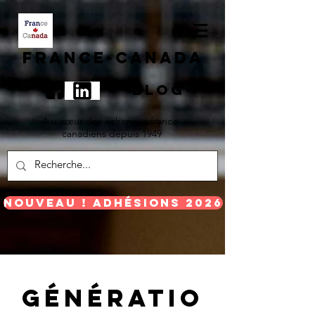
F
rance-canada
BLOG
A
u cœur des échanges franco-
canadiens depuis 1949
Nouveau ! Adhésions 2026
génératio